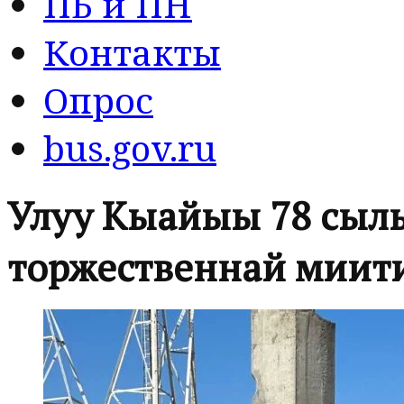
ПБ и ПН
Контакты
Опрос
bus.gov.ru
Улуу Кыайыы 78 сылы
торжественнай миит