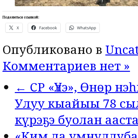
Поделиться ссылкой:
X
Facebook
WhatsApp
Опубликовано в
Uncat
Комментариев нет »
← СР «Үлэ», Өнөр нэ
Улуу кыайыы 78 сы
күрэҕэ буолан ааста
«Ким да умнуллубат