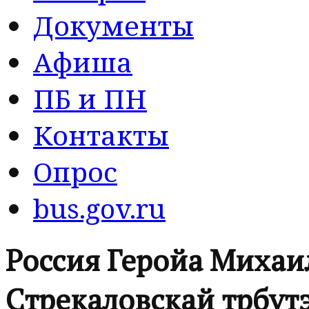
Документы
Афиша
ПБ и ПН
Контакты
Опрос
bus.gov.ru
Россия Геройа Миха
Стрекаловскай төрөөбү