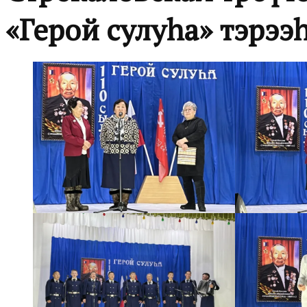
«Герой сулуһа» тэрээ