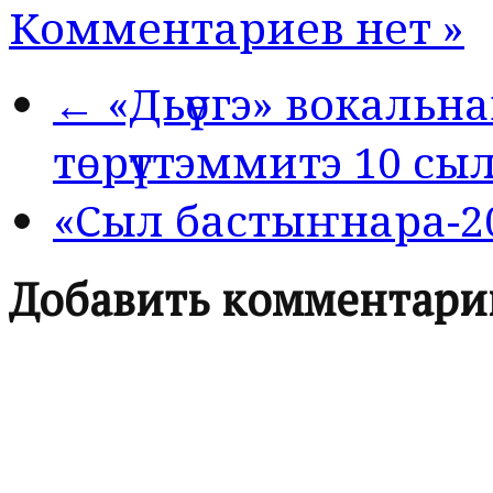
Комментариев нет »
← «Дьүөгэ» вокальн
төрүттэммитэ 10 сы
«Сыл бастыҥнара-2
Добавить комментари