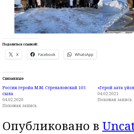
Поделиться ссылкой:
X
Facebook
WhatsApp
Связанные
Россия геройа М.М. Стрекаловскай 105
«Герой аата үйэ
сыла
04.02.2021
04.02.2020
Похожая запись
Похожая запись
Опубликовано в
Uncat