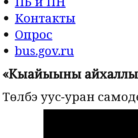
ПБ и ПН
Контакты
Опрос
bus.gov.ru
«Кыайыыны айхалл
Түөлбэ уус-уран самод