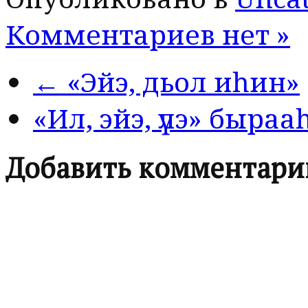
Комментариев нет »
← «Эйэ, дьол иһин»
«Ил, эйэ, үлэ» быр
Добавить комментари