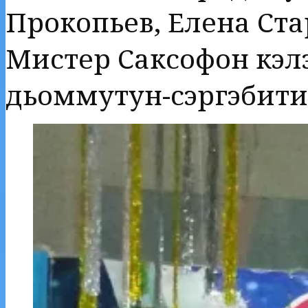
Прокопьев, Елена Ст
Мистер Саксофон кэл
дьоммутун-сэргэбитин