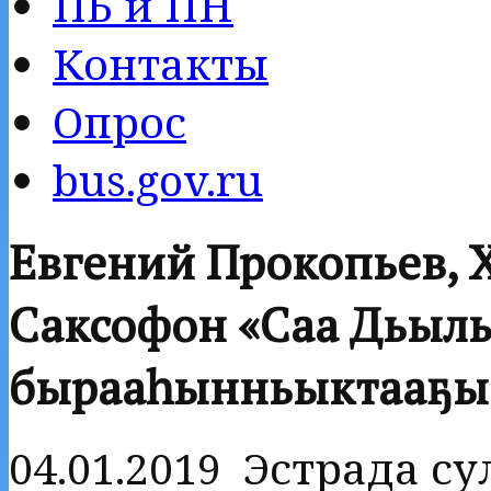
ПБ и ПН
Контакты
Опрос
bus.gov.ru
Евгений Прокопьев, 
Саксофон «Саҥа Дьылы
бырааһынньыктааҕы 
04.01.2019 Эстрада с