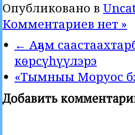
Опубликовано в
Uncat
Комментариев нет »
← Аҕам саастаахта
көрсүһүүлэрэ
«Тымныы Моруос бэл
Добавить комментари