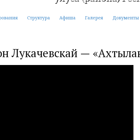
рования
Структура
Афиша
Галерея
Документы
он Лукачевскай — «Ахтылҕа