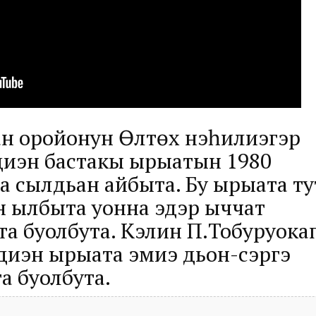
ан оройонун Өлтөх нэһилиэгэр
диэн бастакы ырыатын 1980
а сылдьан айбыта. Бу ырыата ту
н ылбыта уонна эдэр ыччат
та буолбута. Кэлин П.Тобуруока
диэн ырыата эмиэ дьон-сэргэ
 буолбута.