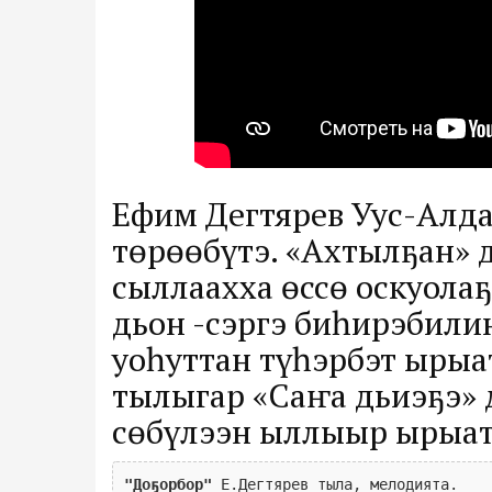
Ефим Дегтярев Уус-Алд
төрөөбүтэ. «Ахтылҕан» 
сыллаахха өссө оскуолаҕ
дьон -сэргэ биһирэбили
уоһуттан түһэрбэт ырыа
тылыгар «Саҥа дьиэҕэ» 
сөбүлээн ыллыыр ырыата
"Доҕорбор"
 Е.Дегтярев тыла, мелодията.
