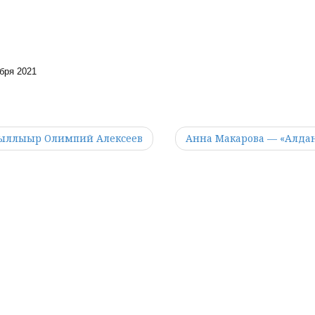
ября 2021
. ыллыыр Олимпий Алексеев
Анна Макарова — «Алда