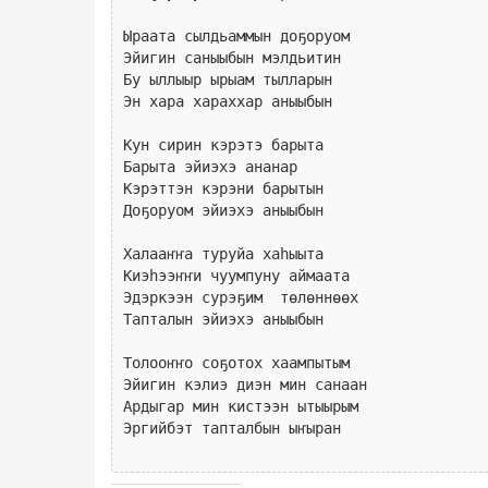
Ыраата сылдьаммын доҕоруом

Эйигин саныыбын мэлдьитин

Бу ыллыыр ырыам тылларын

Эн хара хараххар аныыбын

Кун сирин кэрэтэ барыта

Барыта эйиэхэ ананар

Кэрэттэн кэрэни барытын

Доҕоруом эйиэхэ аныыбын

Халааҥҥа туруйа хаһыыта

Киэһээҥҥи чуумпуну аймаата

Эдэркээн сурэҕим  төлөннөөх

Тапталын эйиэхэ аныыбын

Толооҥҥо соҕотох хаампытым

Эйигин кэлиэ диэн мин санаан

Ардыгар мин кистээн ытыырым

Эргийбэт тапталбын ыҥыран
