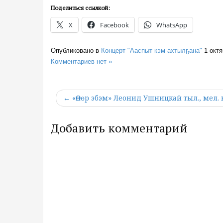
Поделиться ссылкой:
X
Facebook
WhatsApp
Опубликовано в
Концерт "Ааспыт кэм ахтылҕана"
1 окт
Комментариев нет »
← «Өнөр эбэм» Леонид Ушницкай тыл., мел
Добавить комментарий