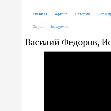
Главная
Афиша
История
Форми
Опрос
bus.gov.ru
Василий Федоров, И