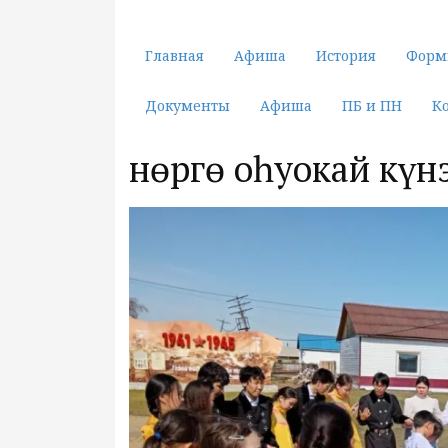
Главная
Афиша
История
Форм
Документы
Афиша
ПБ и ПН
К
Өнөргө оһуокай күн