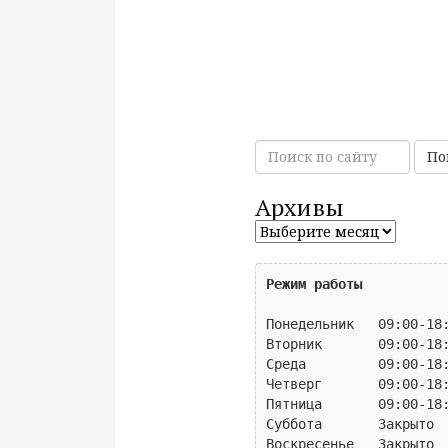
П
По
о
и
Архивы
с
к
п
о
Режим работы
с
а
Понедельник   09:00-18:
й
Вторник       09:00-18:
т
Среда         09:00-18:
у
Четверг       09:00-18:
Пятница       09:00-18:
Суббота       Закрыто
