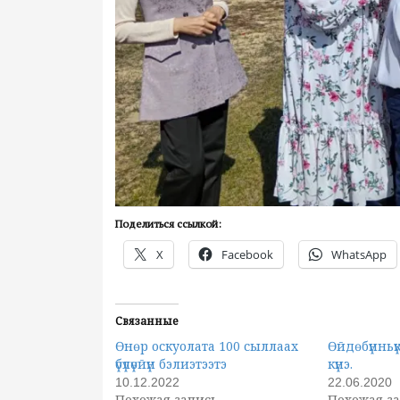
Поделиться ссылкой:
X
Facebook
WhatsApp
Связанные
Өнөр оскуолата 100 сыллаах
Өйдөбүнньү
үбүлүөйүн бэлиэтээтэ
күнэ.
10.12.2022
22.06.2020
Похожая запись
Похожая з