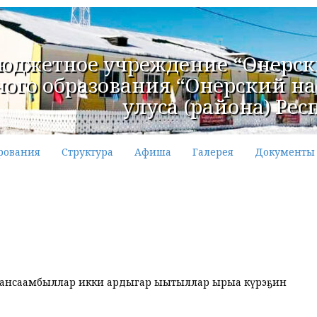
юджетное учреждение “Онерск
ого образования “Онерский нас
улуса (района) Рес
рования
Структура
Афиша
Галерея
Документы
ар, ансаамбыллар икки ардыгар ыытыллар ырыа күрэҕин