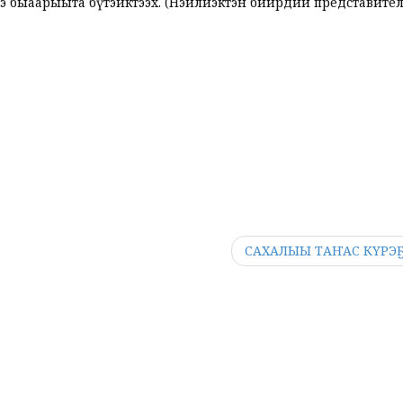
э быһаарыыта бүтэһиктээх. (Нэһилиэктэн биирдии представите
САХАЛЫЫ ТАҤАС КҮРЭ