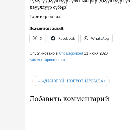
Түмүгү дьүүллүүр сүбэ быһаарар. Дьүүллүүр сүб
дьүүллүүр сүбэҕэ).
Тэрийэр бөлөх.
Поделиться ссылкой:
X
Facebook
WhatsApp
Опубликовано в
Uncategorized
21 июня 2023
Комментариев нет »
← «ДЬИЭРЭЙ, НОРУОТ ЫРЫАТА»
Добавить комментарий