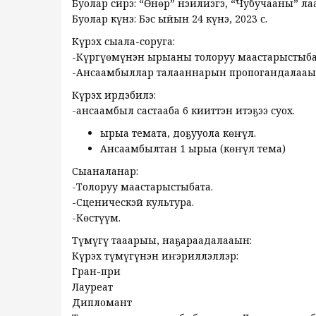
Буолар сирэ: “Өнөр” нэһилиэгэ, “Чубучааны” л
Буолар күнэ: Бэс ыйын 24 күнэ, 2023 с.
Күрэх сыала-соруга:
-Күргүөмүнэн ырыаны толоруу маастарыстыба
-Ансаамбыллар талааннарын пропогандалааһы
Күрэх ирдэбилэ:
-ансаамбыл састааба 6 киһиттэн итэҕэһэ суох.
ырыа темата, доҕуһуола көҥүл.
Ансаамбылтан 1 ырыа (көҥүл тема)
Сыаналанар:
-Толоруу маастарыстыбата.
-Сценическэй культура.
-Көстүүм.
Түмүгү таһаарыы, наҕараадалааһын:
Күрэх түмүгүнэн иҥэриллэллэр:
Гран-при
Лауреат
Дипломант