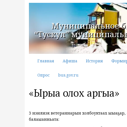
Муниципальное б
“Тускул” муниципальн
Главная
Афиша
История
Форми
Опрос
bus.gov.ru
«Ырыа олох аргыһа»
3 нэһилиэк ветераннарын холбоһуктаах ыһыаҕ
балаһыанньата: