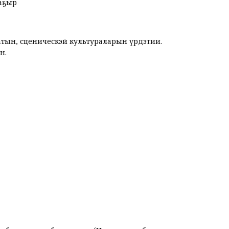
ааҕыр
тын, сценическэй культураларын үрдэтии.
н.