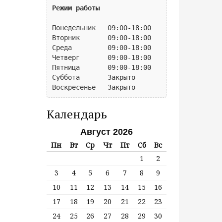
о
Режим работы
с
а
Понедельник   09:00-18:00

Вторник       09:00-18:00

й
Среда         09:00-18:00

т
Четверг       09:00-18:00

у
Пятница       09:00-18:00

Суббота       Закрыто

Календарь
Август 2026
Пн
Вт
Ср
Чт
Пт
Сб
Вс
1
2
3
4
5
6
7
8
9
10
11
12
13
14
15
16
17
18
19
20
21
22
23
24
25
26
27
28
29
30