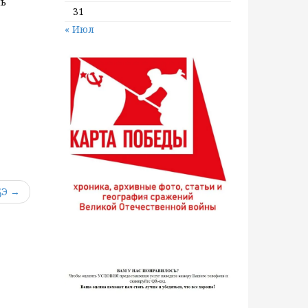
ль
31
« Июл
ҔЭ →