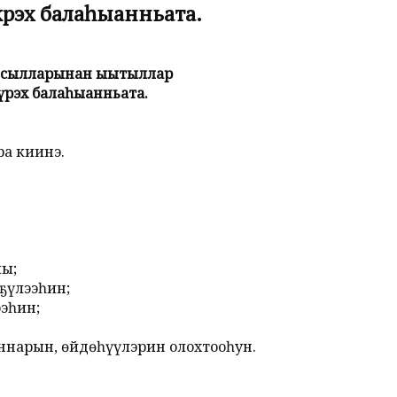
үрэх балаһыанньата.
сылларынан ыытыллар
 балаһыанньата.
ра киинэ.
ыы;
өҕүлээһин;
ээһин;
аннарын, өйдөһүүлэрин олохтооһун.