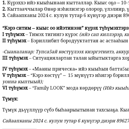
1.
Күрэххэ ийэ кыыһынаан кытталлар. Кыыс оҕо ‒ 10-т
2.
Кыттааччылар Өнөр нэһилиэгэр олорор, үлэлиир, ү
3.
Сайаапканы 2024 с. кулун тутар 6 күнүгэр диэри 8
“Кэрэ ситим ‒ кыыс оҕо ийэтинээн” күрэх түһүмэхтэрэ
I түһүмэх
– Тимэх тигиигэ күрэс
(ийэ сап киллэрэр, к
II түһүмэх
– Бэриллибит бородууктаттан ас астааһы
-Сыаналанар: Тупса5ай көстүүлээх киэргэтиитэ, аккур
III түһүмэх
– Ситуациялартан талан ыйытыктарга хо
IV түһүмэх
– «Мааны прическа» ийэ кыыһын батта5ын,
V түһүмэх
– “Кэрэ көстүү” ‒ 15 мүнүүтэ иһигэр бэр
уонна кыптыый);
VI түһүмэх
– “Family LOOK” мода көрдөрүү
(Ийэ кыыһы
Түмүк:
Түмүк дьүүллүүр сүбэ быһаарыытынан тахсыаҕа. Кы
Сайаапканы 2024 с. кулун тутар 6 күнүгэр диэри 8962