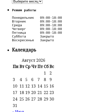
Архивы
Режим работы
Понедельник   09:00-18:00

Вторник       09:00-18:00

Среда         09:00-18:00

Четверг       09:00-18:00

Пятница       09:00-18:00

Суббота       Закрыто

Календарь
Август 2026
Пн
Вт
Ср
Чт
Пт
Сб
Вс
1
2
3
4
5
6
7
8
9
10
11
12
13
14
15
16
17
18
19
20
21
22
23
24
25
26
27
28
29
30
31
« Июл