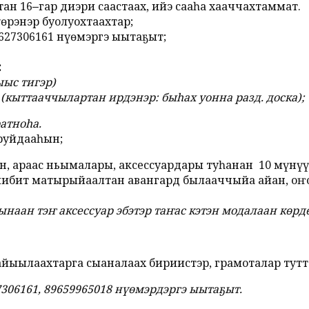
ан 16‒гар диэри саастаах, ийэ сааһа хааччахтаммат.
өрэнэр буолуохтаахтар;
9627306161 нүөмэргэ ыытаҕыт;
:
ыыс тигэр)
н
(кыттааччылартан ирдэнэр: быһах уонна разд. доска)
;
атноһа.
руйдааһын;
 араас ньымалары, аксессуардары туһанан 10 мүнүүт
иллибит матырыйаалтан авангард былааччыйа айан, о
наан тэҥ аксессуар эбэтэр таҥас кэтэн модалаан көрдө
айыылаахтарга сыаналаах бириистэр, грамоталар тут
7306161, 89659965018 нүөмэрдэргэ ыытаҕыт.