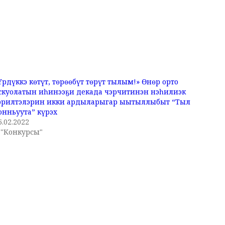
Үрдүккэ көтүт, төрөөбүт төрүт тылым!» Өнөр орто
скуолатын иһинээҕи декада чэрчитинэн нэһилиэк
эрилтэлэрин икки ардыларыгар ыытыллыбыт “Тыл
онньуута” күрэх
5.02.2022
 "Конкурсы"