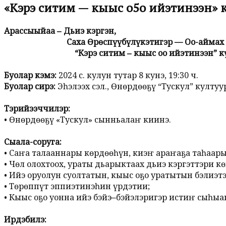
«Кэрэ ситим — кыыс о5о ийэтинээн» к
Арассыыйаҕа ‒
Дьиэ кэргэн
,
Саха Өрөспүүбүлүкэтигэр —
Оҕо-аймах
“Кэрэ ситим ‒ кыыс оҕо ийэтинээн” күрэх
Буолар кэмэ:
2024 с. кулун тутар 8 кунэ, 19:30 ч.
Буолар сирэ:
Эһэлээх сэл., Өнөрдөөҕү “Тускул” култуу
Тэрийээччилэр:
• Өнөрдөөҕү «Тускул» сынньалаҥ киинэ.
Сыала-соруга:
• Саҥа талааннары көрдөөһүн, киэҥ араҥаҕа таһаар
• Чөл олохтоох, ураты дьарыктаах дьиэ кэргэттэри к
• Ийэ оруолун суолтатын, кыыс оҕо уратытын бэлиэт
• Төрөппүт эппиэтинэһин үрдэтии;
• Кыыс оҕо уонна ийэ бэйэ‒бэйэлэригэр истиҥ сыһы
Ирдэбилэ: