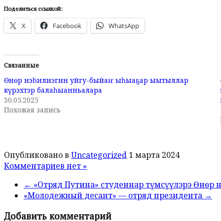
Поделиться ссылкой:
X
Facebook
WhatsApp
Связанные
Өнөр нэһилиэгин уйгу-быйаҥ ыһыаҕар ыытыллар
күрэхтэр балаһыанньалара
30.05.2025
Похожая запись
Опубликовано в
Uncategorized
1 марта 2024
Комментариев нет »
← «Отряд Путина» студеннар түмсүүлэрэ Өнөр 
«Молодежный десант» — отряд президента →
Добавить комментарий