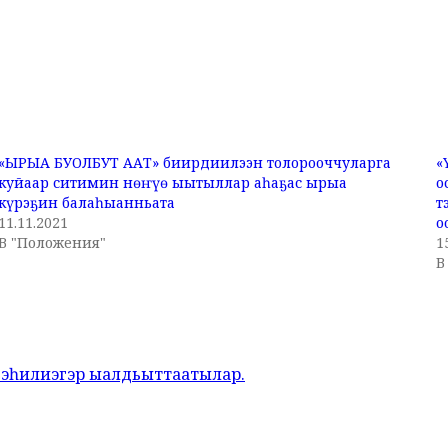
«ЫРЫА БУОЛБУТ ААТ» биирдиилээн толорооччуларга
«
куйаар ситимин нөҥүө ыытыллар аһаҕас ырыа
о
күрэҕин балаһыанньата
т
11.11.2021
о
В "Положения"
1
В
нэһилиэгэр ыалдьыттаатылар.