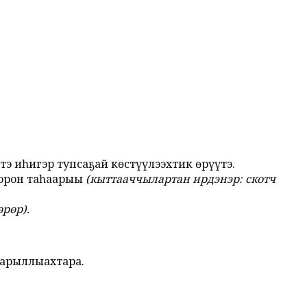
э иһигэр тупсаҕай көстүүлээхтик өрүүтэ.
ҥорон таһаарыы
(кыттааччылартан ирдэнэр: скотч
рөр).
тарыллыахтара.