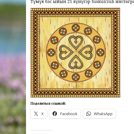
Түмүк бэс ыйын 21 күнүгэр tuskulclub инстагр
Поделиться ссылкой:
X
Facebook
WhatsApp