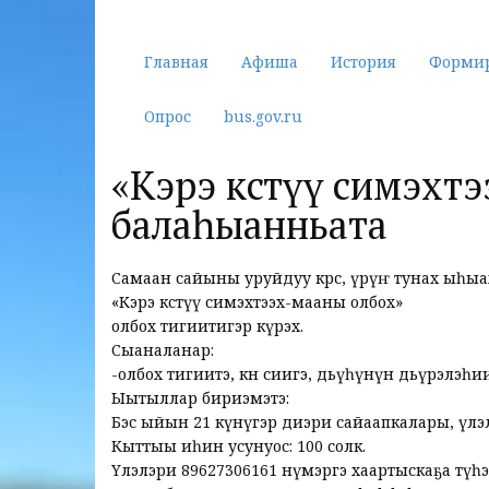
Главная
Афиша
История
Форми
Опрос
bus.gov.ru
«Кэрэ көстүү симэхт
балаһыанньата
Самаан сайыны уруйдуу көрсө, үрүҥ тунах ыһ
«Кэрэ көстүү симэхтээх-мааны олбох»
олбох тигиитигэр күрэх.
Сыаналанар:
-олбох тигиитэ, көнө сиигэ, дьүһүнүн дьүөрэлэһи
Ыытыллар бириэмэтэ:
Бэс ыйын 21 күнүгэр диэри сайаапкалары, үлэл
Кыттыы иһин усунуос: 100 солк.
Үлэлэри 89627306161 нүөмэргэ хаартыскаҕа түһ