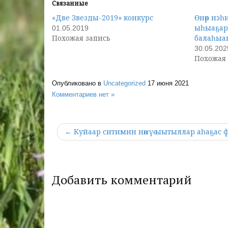
Связанные
«Две Звезды-2019» конкурс
Өнөр нэһ
ыһыаҕар
01.05.2019
Похожая запись
балаһыа
30.05.202
Похожая 
Опубликовано в
Uncategorized
17 июня 2021
Комментариев нет »
← Куйаар ситимин нөҥүө ыытыллар аһаҕас 
Добавить комментарий