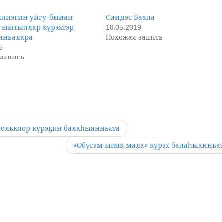
илиэгин уйгу-быйаҥ
Сиидэс Баала
 ыытыллар күрэхтэр
18.05.2019
нньалара
Похожая запись
5
запись
фольклор күрэҕин балаһыанньата
«Өбүгэм ытык мала» күрэх балаһыанньа