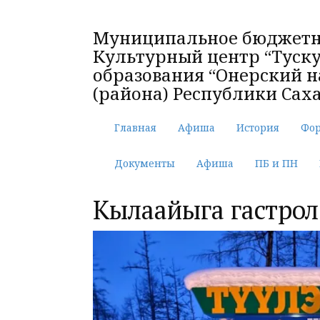
Муниципальное бюджетн
Культурный центр “Туск
образования “Онерский н
(района) Республики Саха
Главная
Афиша
История
Фо
Документы
Афиша
ПБ и ПН
Кылаайыга гастрол 