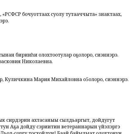
 «РСФСР бочуоттаах суолу тутааччыта» знактаах,
эрэ.
ынан бирииһи олохтоотулар оҕолоро, сиэннэрэ.
расковия Николаевна.
, Куличкина Мария Михайловна о5олоро, сиэннэрэ.
тык сирдэрин ахтасаныы сылдьаргыт, дойдугут
утун Аҕа дойду сэриитин ветераннарын үйэлэргэ
 Дьол-соргу тосхойдун! Баай байылыат олохтонун.