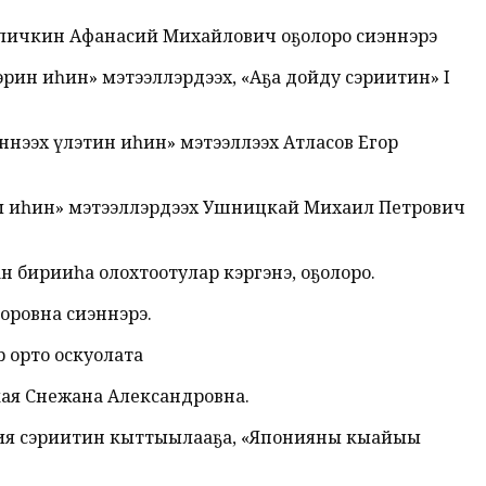
Куличкин Афанасий Михайлович оҕолоро сиэннэрэ
эрин иһин» мэтээллэрдээх, «Аҕа дойду сэриитин» I
эннээх үлэтин иһин» мэтээллээх Атласов Егор
йыы иһин» мэтээллэрдээх Ушницкай Михаил Петрович
ан бирииһа олохтоотулар кэргэнэ, оҕолоро.
оровна сиэннэрэ.
 орто оскуолата
кая Снежана Александровна.
пония сэриитин кыттыылааҕа, «Японияны кыайыы