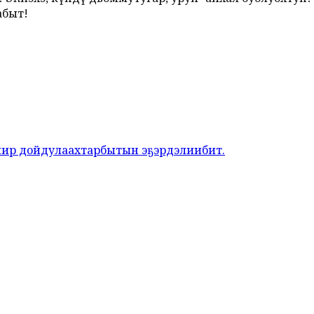
абыт!
иир дойдулаахтарбытын эҕэрдэлиибит.