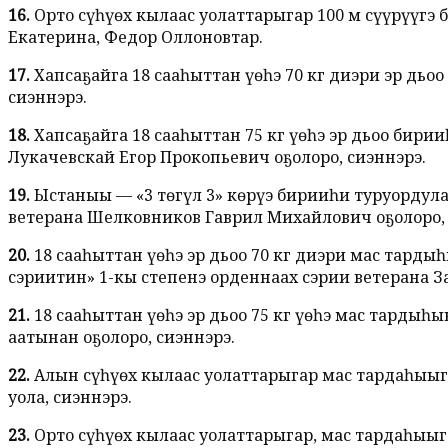
16.
Орто сүһүөх кылаас уолаттарыгар 100 м сүүрүүг
Екатерина, Федор Оллоновтар.
17.
Хапсаҕайга 18 сааһыттан үөһэ 70 кг диэри эр дьо
сиэннэрэ.
18.
Хапсаҕайга 18 сааһыттан 75 кг үөһэ эр дьоҥҥо бир
Лукачевскай Егор Прокопьевич оҕолоро, сиэннэрэ.
19.
Ыстаныы — «3 төгүл 3» көрүҥҥэ бирииһи туруорду
ветерана Шелковников Гаврил Михайлович оҕолоро, 
20.
18 сааһыттан үөһэ эр дьоҥҥо 70 кг диэри мас тар
сэриитин» 1-кы степенэ орденнаах сэрии ветерана За
21.
18 сааһыттан үөһэ эр дьоҥҥо 75 кг үөһэ мас тар
аатынан оҕолоро, сиэннэрэ.
22.
Алын сүһүөх кылаас уолаттарыгар мас тардаһыыг
уола, сиэннэрэ.
23.
Орто сүһүөх кылаас уолаттарыгар, мас тардаһыыг