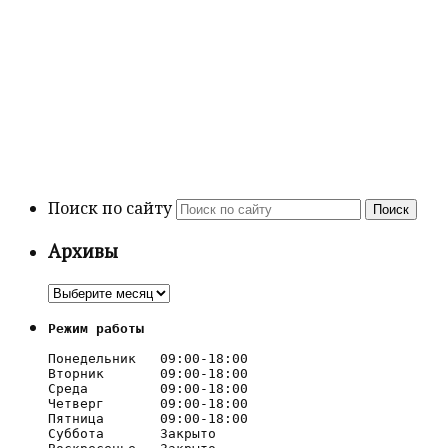
Поиск по сайту
Поиск
Архивы
Архивы
Режим работы
Понедельник   09:00-18:00

Вторник       09:00-18:00

Среда         09:00-18:00

Четверг       09:00-18:00

Пятница       09:00-18:00

Суббота       Закрыто
