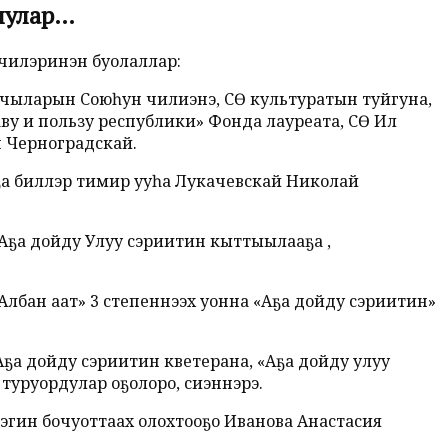
лулар…
чилэринэн буолаллар:
чыларын Союһун чилиэнэ, СӨ культуратын туйгуна,
аву и пользу республики» Фонда лауреата, СӨ Ил
ч Черноградскай.
ҕа биллэр тимир ууһа Лукачевскай Николай
Аҕа дойду Улуу сэриитин кыттыылааҕа ,
лбан аат» 3 степеннээх уонна «Аҕа дойду сэриитин»
ҕа дойду сэриитин кветерана, «Аҕа дойду улуу
туруордулар оҕолоро, сиэннэрэ.
иэгин бочуоттаах олохтооҕо Иванова Анастасия