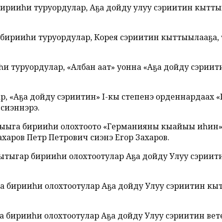
э бирииһи туруордулар, Аҕа дойду улуу сэриитин кыт
ҥҥо бирииһи туруордулар, Корея сэриитин кыттыылааҕа
ииһи туруордулар, «Албан аат» уонна «Аҕа дойду сэрии
лар, «Аҕа дойду сэриитин» I-кы степенэ орденнардаа
сиэннэрэ.
дыһыыга бирииһи олохтоото «Германияны кыайыы иһин»
харов Петр Петрович сиэнэ Егор Захаров.
дыһыытыгар бирииһи олохтоотулар Аҕа дойду Улуу сэри
а бирииһи олохтоотулар Аҕа дойду Улуу сэриитин к
а бирииһи олохтоотулар Аҕа дойду Улуу сэриитин вет