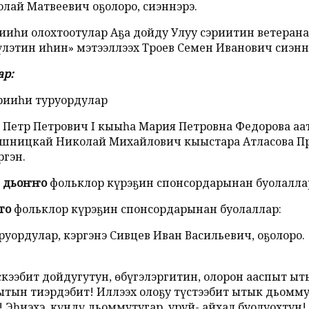
лай Матвеевич оҕолоро, сиэннэрэ.
иһи олохтоотулар Аҕа дойду Улуу сэриитин ветерана,
үлэтин иһин» мэтээллээх Троев Семен Иванович сиэнн
ар:
ирииһи туруордулар
Петр Петрович I кыыһа Мария Петровна Федорова аат
 Ушницкай Николай Михайлович кыыстара Атласова П
ргэн.
н дьоҥҥо
фольклор күрэҕин спонсордарынан буолаллар
го
фольклор күрэҕин спонсордарынан буолаллар:
ордулар, кэргэнэ Сивцев Иван Васильевич, оҕолоро.
кээбит дойдугутун, өбүгэлэргитин, олорон ааспыт ы
бытын тиэрдэбит! Иллээх олоҕу түстээбит ытык дьомм
 Эһиэхэ, күндү дьоммутугар, уруй- айхал буолуохтун!