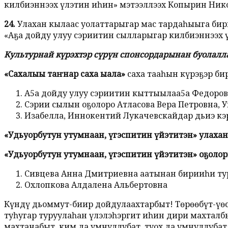
килбиэннээх үлэтин иһин» мэтээллээх Копырин Нико
24.
Улахан кылаас уолаттарыгар мас тардаһыыга бири
«Аҕа дойду улуу сэриитин сылларыгар килбиэннээх 
Культурнай күрэхтэр сүрүн спонсордарынан буолалл
«Сахалыы таҥнар саха ыала»
саха таҥаһын күрэҕэр б
А5а дойду улуу сэриитин кыттыылаа5а Федоров 
Сэрии сылын оҕолоро Атласова Вера Петровна,
Изабелла, Иннокентий Лукачевскайдар дьиэ кэ
«Удьуорбутун утумнаан, үгэспитин үйэтитэн» улаха
«Удьуорбутун утумнаан, үгэспитин үйэтитэн» оҕолор
Сивцева Анна Дмитриевна аатынан бирииһи туру
Охлопкова Алдалена Альбертовна
Күндү дьоммут-биир дойдулаахтарбыт! Төрөөбүт-үөс
туһугар туруулаһан үлэлэһэргит иһин дириҥ махтал
махтанабыт, ким да умнуллубат, туох да умнуллубат!