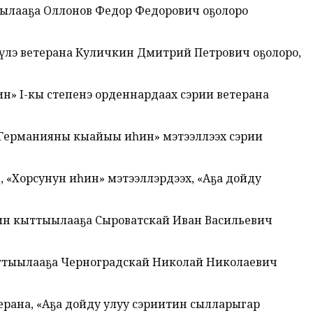
тыылааҕа Оллонов Федор Федорович оҕолоро
, үлэ ветерана Куличкин Дмитрий Петрович оҕолоро,
тин» I-кы степенэ орденнардаах сэрии ветерана
х «Германияны кыайыы иһин» мэтээллээх сэрии
, «Хорсунун иһин» мэтээллэрдээх, «Аҕа дойду
итин кыттыылааҕа Сыроватскай Иван Васильевич
ыттыылааҕа Черноградскай Николай Николаевич
ерана, «Аҕа дойду улуу сэриитин сылларыгар