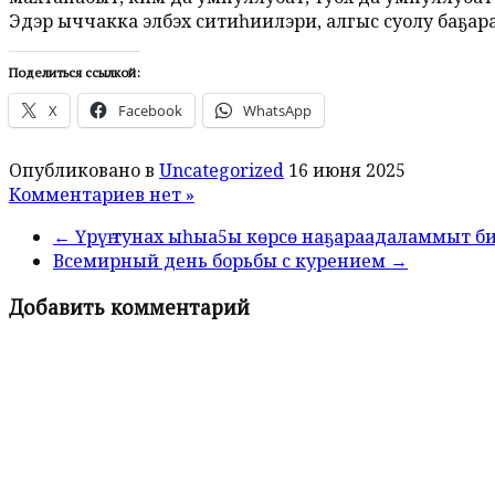
Эдэр ыччакка элбэх ситиһиилэри, алгыс суолу баҕар
Поделиться ссылкой:
X
Facebook
WhatsApp
Опубликовано в
Uncategorized
16 июня 2025
Комментариев нет »
← Үрүҥ тунах ыһыа5ы көрсө наҕараадаламмыт б
Всемирный день борьбы с курением →
Добавить комментарий