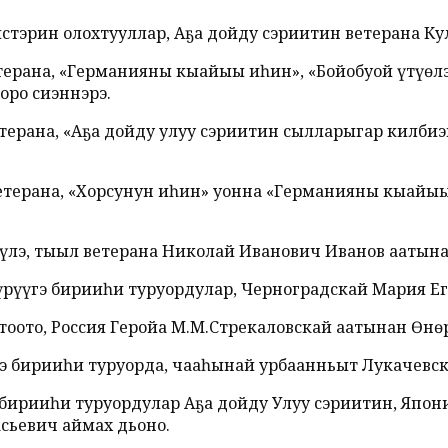
истэрин олохтууллар, Аҕа дойду сэриитин ветерана 
 ветерана, «Германияны кыайыы иһин», «Бойобуой үтүөл
оро сиэннэрэ.
 ветерана, «Аҕа дойду улуу сэриитин сылларыгар килби
ин ветерана, «Хорсунун иһин» уонна «Германияны кыа
үгэ үлэ, тыыл ветерана Николай Иванович Иванов аатын
үүрүүгэ бирииһи туруордулар, Черноградскай Мария Ег
тоото, Россия Геройа М.М.Стрекаловскай аатынан Өнөр
гэ бирииһи туруорда, чааһынай урбаанньыт Лукачевс
 , бирииһи туруордулар Аҕа дойду Улуу сэриитин, Я
сьевич аймах дьоно.