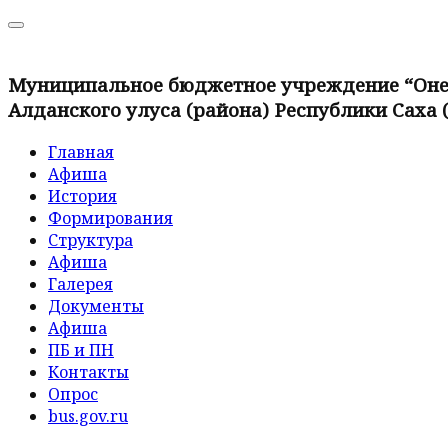
Муниципальное бюджетное учреждение “Онер
Алданского улуса (района) Республики Саха 
Главная
Афиша
История
Формирования
Структура
Афиша
Галерея
Документы
Афиша
ПБ и ПН
Контакты
Опрос
bus.gov.ru