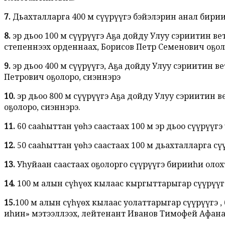
7.
Дьахталларга 400 м сүүрүүгэ бэйэлэрин анал бири
8.
эр дьоҥҥо 100 м сүүрүүгэ Аҕа дойду Улуу сэриитин
степеннээх орденнаах, Борисов Петр Семенович оҕол
9.
эр дьоҥҥо 400 м сүүрүүгэ, Аҕа дойду Улуу сэриитин
Петрович оҕолоро, сиэннэрэ
10.
эр дьоҥҥо 800 м сүүрүүгэ Аҕа дойду Улуу сэриит
оҕолоро, сиэннэрэ.
11.
60 сааһыттан үөһэ саастаах 100 м эр дьоҥҥо сүүрү
12.
50 сааһыттан үөһэ саастаах 100 м дьахталларга с
13.
Уһуйаан саастаах оҕолорго сүүрүүгэ бирииһи олох
14.
100 м алын сүһүөх кылаас кыргыттарыгар сүүрүү
15.
100 м алын сүһүөх кылаас уолаттарыгар сүүрүүгэ
иһин» мэтээллээх, лейтенант Иванов Тимофей Афана