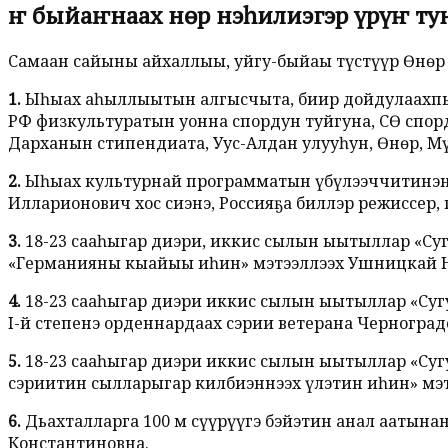
Өҥ быйаҥнаах Өнөр нэһилиэгэр үрүҥ т
Самаан сайыны айхаллыы, уйгу-быйаҥы түстүүр Өнөр
1.
Ыһыах аһыллыытын алгысчыта, биир дойдулаахпыт
РФ физкультуратын уонна спордун туйгуна, СӨ спорду
Дарханын стипендиата, Уус-Алдан улууһун, Өнөр, М
2.
Ыһыах культурнай программатын үбүлээччитинэн б
Илларионович хос сиэнэ, Россияҕа биллэр режиссер,
3.
18-23 сааһыгар диэри, иккис сылын ыытыллар «Суг
«Германияны кыайыы иһин» мэтээллээх Ушницкай Н
4.
18-23 сааһыгар диэри иккис сылын ыытыллар «Сугу
I-й степенэ орденнардаах сэрии ветерана Черногра
5.
18-23 сааһыгар диэри иккис сылын ыытыллар «Сугу
сэриитин сылларыгар килбиэннээх үлэтин иһин» мэт
6.
Дьахталларга 100 м сүүрүүгэ бэйэтин анал аатына
Константиновна.