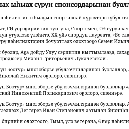
унах ыһыах сүрүн спонсордарынан буол
 нэһилиэгин ыһыаҕын спортивнай күрэхтэргэ үбүлээч
, СӨ үөрэҕириитин туйгуна, Спортсмен, СӨ суруйаач
н үтүөлээх үлэһитэ, ХХ үйэ спордун лауреата, «Во сл
үрү нэһилиэктэрин бочуоттаах олохтооҕо Семен Ильи
уолар, Аҕа дойду Улуу сэриитин кыттыылааҕа, саха
 продюсер Михаил Григорьевич Лукачевскай .
ун Боотур» многоборье үбүлээччилэринэн буолаллар, 
иколай Никитич оҕолоро, сиэннэрэ.
н Боотур» многоборье үбүлээччилэринэн буолаллар «А
дскай Иннокентий Поликарпович оҕолоро, сиэннэрэ.
н Боотур» многоборье үбүлээччилэринэн буолаллар, А
ээллээх Дегтярев Иван Степанович аатынан бирииһи 
н бирииһи олохтоото, Тыыл, үлэ ветерана, Өнөр нэһил