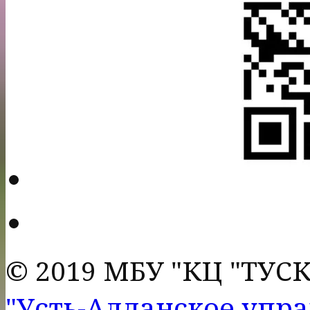
© 2019 МБУ "КЦ "ТУС
"Усть-Алданское упр