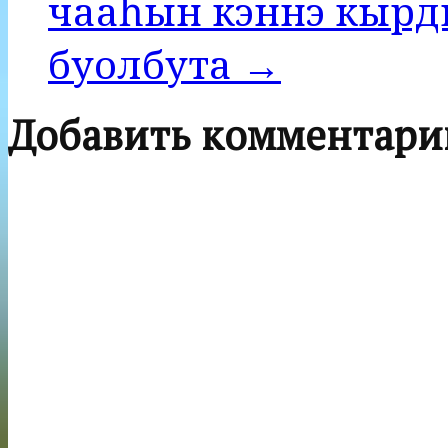
чааһын кэннэ кырд
буолбута →
Добавить комментари