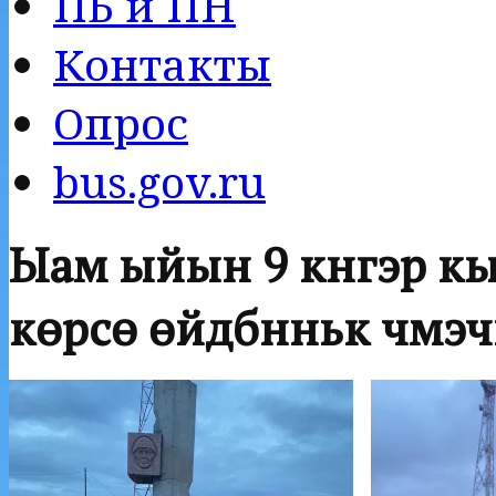
ПБ и ПН
Контакты
Опрос
bus.gov.ru
Ыам ыйын 9 күнүгэр к
көрсө өйдүбүнньүк чүм