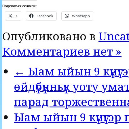
Поделиться ссылкой:
X
Facebook
WhatsApp
Опубликовано в
Uncat
Комментариев нет »
← Ыам ыйын 9 күнүг
өйдүбүнньүк уоту ум
парад торжественн
Ыам ыйын 9 күнүгэр