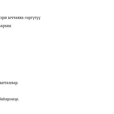
эри ыччакка сөргүтүү
һаарыы
ытталлар.
биһирэнэр.