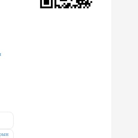
н
арын