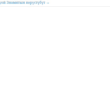
уой Знамятын көрүстүбүт →