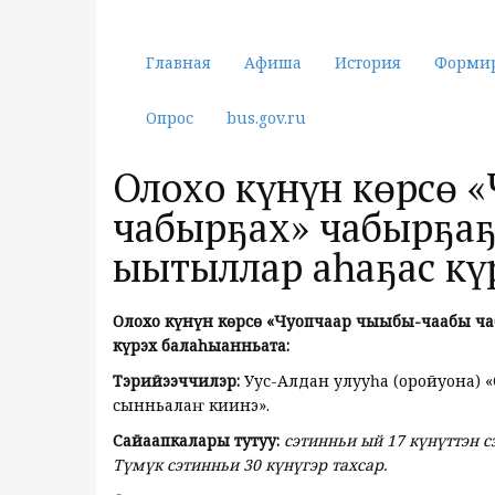
Главная
Афиша
История
Форми
Опрос
bus.gov.ru
Олоҥхо күнүн көрсө
чабырҕах» чабырҕаҕ
ыытыллар аһаҕас кү
Олоҥхо күнүн көрсө «Чуопчаар чыыбы-чаабы ча
күрэх балаһыанньата:
Тэрийээччилэр:
Уус-Алдан улууһа (оройуона) 
сынньалаҥ киинэ».
Сайаапкалары тутуу:
сэтинньи ый 17 күнүттэн с
Түмүк сэтинньи 30 күнүгэр тахсар.