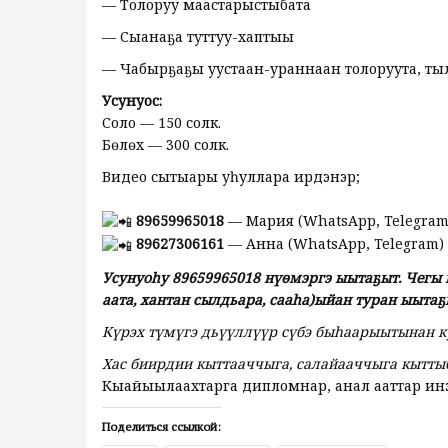
— Толоруу маастарыстыбата
— Сыанаҕа туттуу-хаптыы
— Чабырҕаҕы уустаан-ураннаан толоруута, т
Усунуос:
Соло — 150 солк.
Бөлөх — 300 солк.
Видео сытыары уһуллара ирдэнэр;
89659965018
— Мария (WhatsApp, Telegram
89627306161
— Анна (WhatsApp, Telegram)
Усунуоһу 89659965018 нүөмэргэ ыытаҕыт. Чегы 
аата, хантан сылдьара, сааһа)ыйан туран ыытаҕ
Күрэх түмүгэ дьүүллүүр сүбэ быһаарыытынан
к
Хас биирдии кыттааччыга, салайааччыга кытты
Кыайыылаахтарга дипломнар, анал ааттар ин
Поделиться ссылкой: