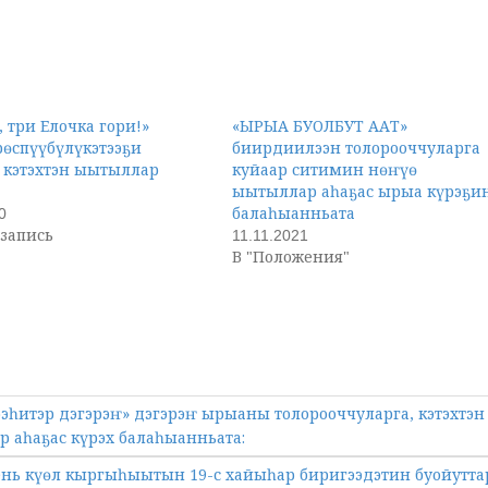
, три Елочка гори!»
«ЫРЫА БУОЛБУТ ААТ»
рөспүүбүлүкэтээҕи
биирдиилээн толорооччуларга
 кэтэхтэн ыытыллар
куйаар ситимин нөҥүө
ыытыллар аһаҕас ырыа күрэҕи
балаһыанньата
0
запись
11.11.2021
В "Положения"
эһитэр дэгэрэҥ» дэгэрэҥ ырыаны толорооччуларга, кэтэхтэн
 аһаҕас күрэх балаһыанньата:
ень күөл кыргыһыытын 19-с хайыһар биригээдэтин буойутт