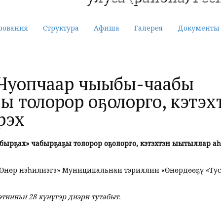
рования
Структура
Афиша
Галерея
Документы
 «Чуопчаар чыыбы-чаабы
ы толорор оҕолорго, кэтэх
рэх
бырҕах» чабырҕаҕы толорор оҕолорго, кэтэхтэн ыытыллар аһ
«Өнөр нэһилиэгэ» Муниципальнай тэриллии «Өнөрдөөҕү «Тус
этинньи 28 күнүгэр диэри тутабыт.