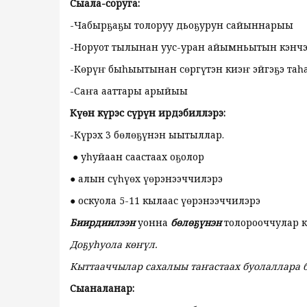
Сыала-соруга:
-Чабырҕаҕы толоруу дьоҕурун сайыннарыы
-Норуот тылынан уус-уран айымньытын кэнчэ
-Көрүҥ быһыытынан сөргүтэн киэҥ эйгэҕэ та
-Саҥа ааттары арыйыы
Күөн күрэс сүрүн ирдэбиллэрэ:
-Күрэх 3 бөлөҕүнэн ыытыллар.
● уһуйаан саастаах оҕолор
● алын сүһүөх үөрэнээччилэрэ
● оскуола 5-11 кылаас үөрэнээччилэрэ
Биирдиилээн
уонна
бөлөҕүнэн
толорооччулар к
Доҕуһуола көҥүл.
Кыттааччылар сахалыы таҥастаах буолаллара 
Сыаналанар
: