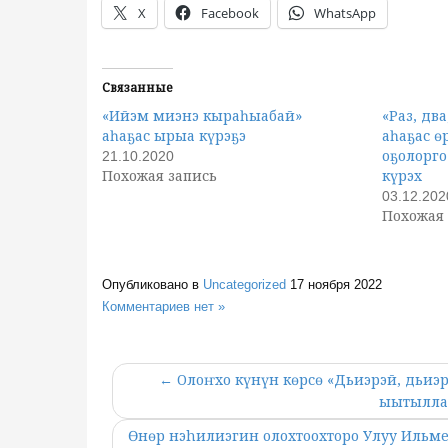
X
Facebook
WhatsApp
Связанные
«Ийэм миэнэ кыраһыабай»
«Раз, два
аһаҕас ырыа күрэҕэ
аһаҕас ө
оҕолорго
21.10.2020
Похожая запись
күрэх
03.12.202
Похожая 
Опубликовано в
Uncategorized
17 ноября 2022
Комментариев нет »
← Олоҥхо күнүн көрсө «Дьиэрэй, дьиэр
ыытыллар
Өнөр нэhилиэгин олохтоохторо Улуу Ильм