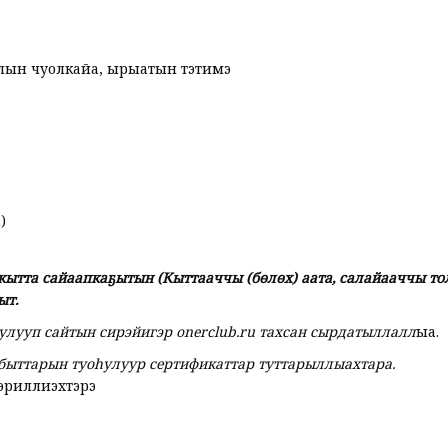
ылын чуолкайа, ырыатын тэтимэ
)
кытта сайаапкаҕытын (Кыттааччы (бөлөх) аата, салайааччы то
ыт.
улууп сайтын сирэйигэр onerclub.ru тахсан сырдатыллалл
ыа.
быттарын туоһулуур сертификаттар туттарыллыахтара.
эриллиэхтэрэ