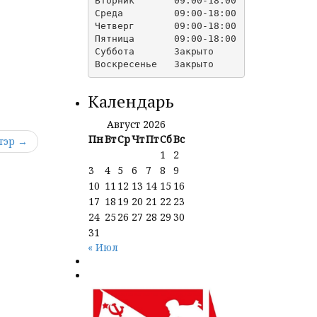
Вторник       09:00-18:00

Среда         09:00-18:00

Четверг       09:00-18:00

Пятница       09:00-18:00

Суббота       Закрыто

Календарь
Август 2026
Пн
Вт
Ср
Чт
Пт
Сб
Вс
тэр →
1
2
3
4
5
6
7
8
9
10
11
12
13
14
15
16
17
18
19
20
21
22
23
24
25
26
27
28
29
30
31
« Июл