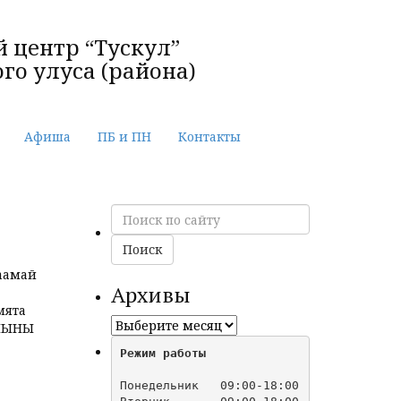
 центр “Тускул”
го улуса (района)
Афиша
ПБ и ПН
Контакты
Поиск
по
сайту
Поиск
саамай
Архивы
мята
Архивы
ЙЫЫНЫ
Режим работы
Понедельник   09:00-18:00
