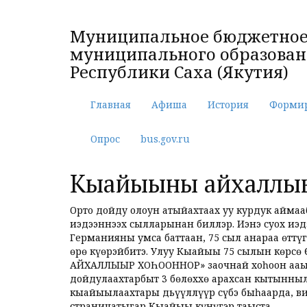
Муниципальное бюджетное 
муниципального образовани
Республики Саха (Якутия)
Главная
Афиша
История
Форми
Опрос
bus.gov.ru
Кыайыыны айхаллыы
Орто дойду олоҕун атыйахтаах уу курдук айма
иэдээннээх сылларынан биллэр. Иэнэ суох иэд
Германияны умса баттаан, 75 сыл анараа өттү
өрө күөрэйбитэ. Улуу Кыайыы 75 сылын көрс
АЙХАЛЛЫЫР ХОҺООННОР» заочнай хоһоон ааҕыы 
дойдулаахтарбыт 3 бөлөххө арахсан кытынныл
кыайыылаахтары дьүүллүүр сүбэ быһаарда, ви
страницатыгар Кыайыы күнүгэр таҕыста.