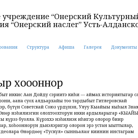
учреждение “Онерский Культурный
я “Онерский наслег” Усть-Алданско
рования
Структура
Афиша
Галерея
Документы
р хоһооннор
абыт иккис Аан Дойду сэриитэ киһи — аймах историятыгар 
ээни, аана суох алдьархайы тоҕо тардыбыт Гитлеровскай
гэр, бүтүн Советскай Союз үрдүнэн, Улуу Кыайыы кыһыл Зна
ө Өнөр нэһилиэгин олохтоохторун икки ардыларыгар «КЫА
күрэҕэ буолла. Күрэххэ нэһилиэк иһигэр олорор биир
ар, хоһооннорун дьиэлэригэр олорон эрэ устан ыыттылар,
деолара Өнөрдөөҕү «Тускул» сынньалаҥ киинин инстаграм