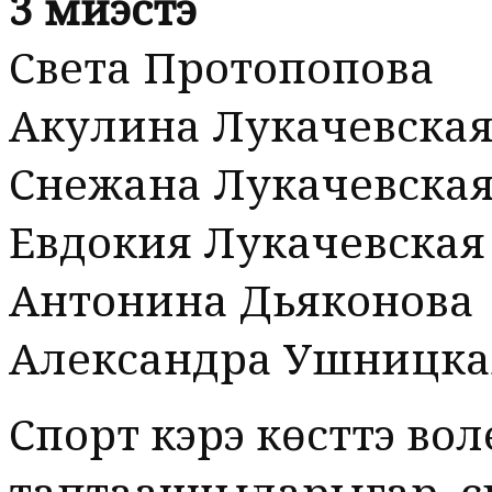
3 миэстэ
Света Протопопова
Акулина Лукачевска
Снежана Лукачевска
Евдокия Лукачевская
Антонина Дьяконова
Александра Ушницка
Спорт кэрэ көстүүтэ во
таптааччыларыгар, 