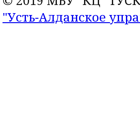
© 2019 МБУ "КЦ "ТУС
"Усть-Алданское упр