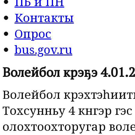
ПБ и ПН
Контакты
Опрос
bus.gov.ru
Волейбол күрэҕэ 4.01.2
Волейбол күрэхтэһиит
Тохсунньу 4 күнүгэр үг
олохтоохторугар воле