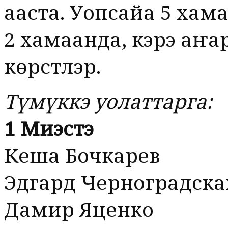
ааста. Уопсайа 5 хама
2 хамаанда, кэрэ аҥа
көрүстүлэр.
Түмүккэ уолаттарга:
1 Миэстэ
Кеша Бочкарев
Эдгард Черноградска
Дамир Яценко