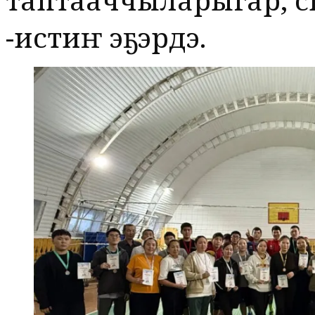
-истиҥ эҕэрдэ.