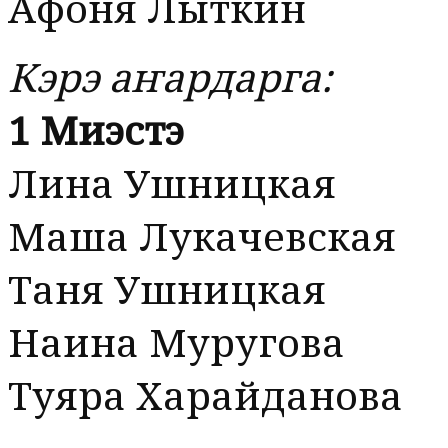
Афоня Лыткин
Кэрэ аҥардарга:
1 Миэстэ
Лина Ушницкая
Маша Лукачевская
Таня Ушницкая
Наина Муругова
Туяра Харайданова