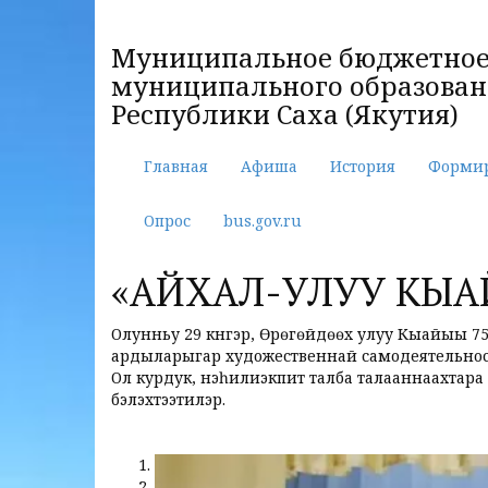
Муниципальное бюджетное 
муниципального образовани
Республики Саха (Якутия)
Главная
Афиша
История
Форми
Опрос
bus.gov.ru
«АЙХАЛ-УЛУУ КЫА
Олунньу 29 күнүгэр, Өрөгөйдөөх улуу Кыайыы
ардыларыгар художественнай самодеятельно
Ол курдук, нэһилиэкпит талба талааннаахтара а
бэлэхтээтилэр.
1
2