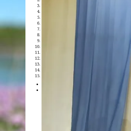
3
4
5
6
7
8
9
10
11
12
13
14
15
Previous
Next