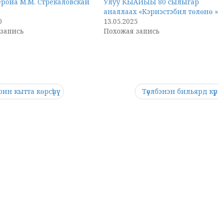
еройа М.М. Стрекаловскай
Улуу КЫАЙЫЫ 80 сылыгар
аналлаах «Кэриэстэбил төлөнө 
0
13.05.2025
запись
Похожая запись
н кытта көрсүһүү
Түөлбэнэн бильярд кү