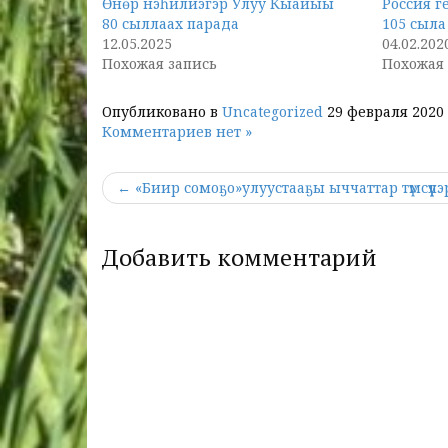
Өнөр нэһилиэгэр Улуу Кыайыы
Россия г
80 сыллаах парада
105 сыла
12.05.2025
04.02.202
Похожая запись
Похожая 
Опубликовано в
Uncategorized
29 февраля 2020
Комментариев нет »
← «Биир сомоҕо»улуустааҕы ыччаттар түмсүүлэри
Добавить комментарий