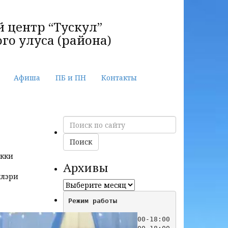
 центр “Тускул”
го улуса (района)
Афиша
ПБ и ПН
Контакты
Поиск
по
сайту
Поиск
икки
Архивы
үлэри
Архивы
Режим работы
Понедельник   09:00-18:00
