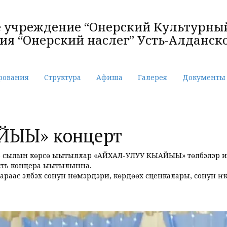
учреждение “Онерский Культурный
я “Онерский наслег” Усть-Алданско
рования
Структура
Афиша
Галерея
Документы
ЙЫЫ» концерт
 75 сылын көрсө ыытыллар «АЙХАЛ-УЛУУ КЫАЙЫЫ» түөлбэлэр 
сть концера ыытылынна.
раас элбэх сонун нүөмэрдэри, көрдөөх сценкалары, сонун үҥкү