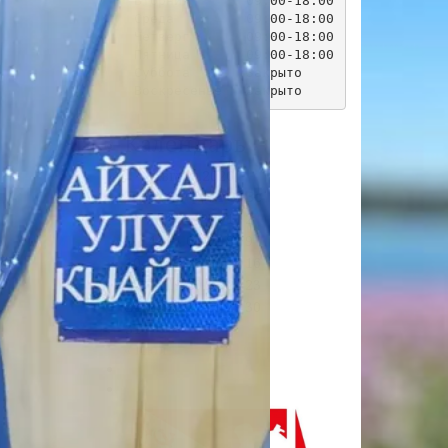
Вторник       09:00-18:00

Среда         09:00-18:00

Четверг       09:00-18:00

Пятница       09:00-18:00

Суббота       Закрыто

Календарь
Август 2026
Пн
Вт
Ср
Чт
Пт
Сб
Вс
1
2
3
4
5
6
7
8
9
10
11
12
13
14
15
16
17
18
19
20
21
22
23
24
25
26
27
28
29
30
31
« Июл