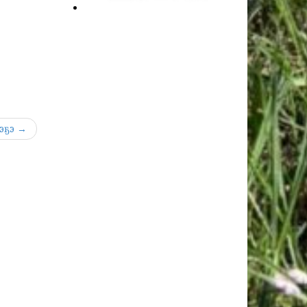
»
рэҕэ →